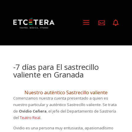
a


-7 días para El sastrecillo
valiente en Granada
Nuestro auténtico Sastrecillo valiente
Comenzamos nuestra cuenta presentado a quien es
nuestro particular y auténtico Sastrecillo valiente. Se trata
de
Ovidio Ceñera
, el jefe del Departamento de Sastrería
del
Teatro Real
.
Ovidio es una persona muy entusiasta, apasionadísimo