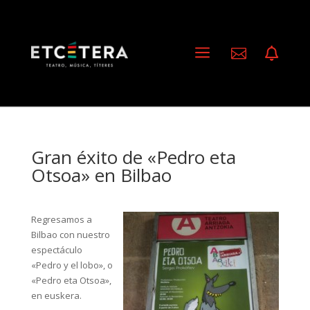
a


Gran éxito de «Pedro eta
Otsoa» en Bilbao
Regresamos a
Bilbao con nuestro
espectáculo
«Pedro y el lobo», o
«Pedro eta Otsoa»,
en euskera.