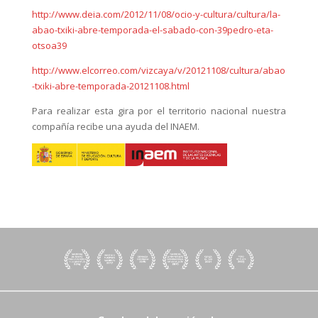
http://www.deia.com/2012/11/08/ocio-y-cultura/cultura/la-
abao-txiki-abre-temporada-el-sabado-con-39pedro-eta-
otsoa39
http://www.elcorreo.com/vizcaya/v/20121108/cultura/abao
-txiki-abre-temporada-20121108.html
Para realizar esta gira por el territorio nacional nuestra
compañía recibe una ayuda del INAEM.