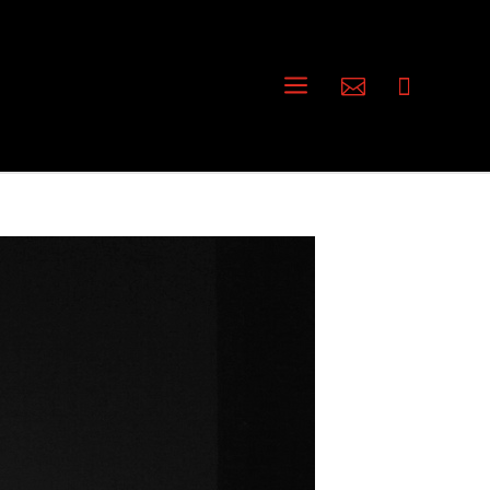
a

