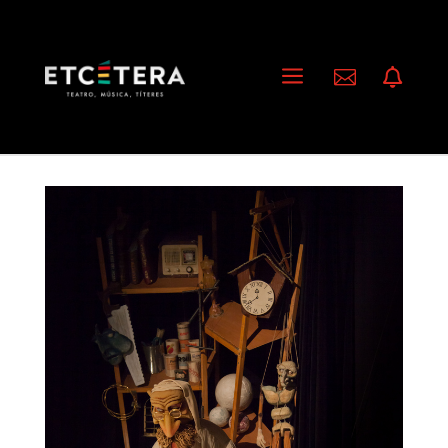
a

