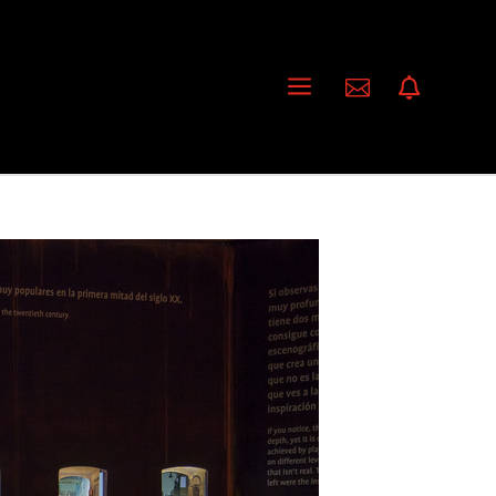
a

