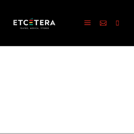
a

