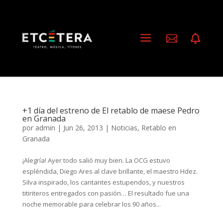
a


+1 día del estreno de El retablo de maese Pedro
en Granada
por
admin
|
Jun 26, 2013
|
Noticias
,
Retablo en
Granada
¡Alegría! Ayer todo salió muy bien. La OCG estuvo
espléndida, Diego Ares al clave brillante, el maestro Hdez.
Silva inspirado, los cantantes estupendos, y nuestros
titiriteros entregados con pasión… El resultado fue una
noche memorable para celebrar los 90 años...